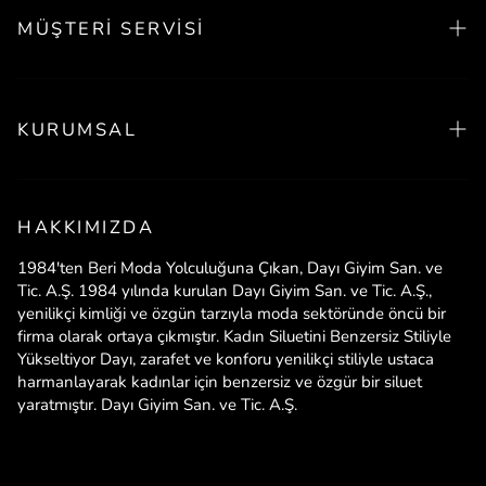
MÜŞTERI SERVISI
Tüm Abiyeler
Ofis Takımı Yeni Sezon
Mağazalarımız
Tüm Ofis Takımı
KURUMSAL
Müşteri Servisi
Güvenli Alışveriş
Hakkımızda
Yasal Uyarı
HAKKIMIZDA
İletişim
1984'ten Beri Moda Yolculuğuna Çıkan, Dayı Giyim San. ve
Sıkça Sorulan Sorular
Tic. A.Ş. 1984 yılında kurulan Dayı Giyim San. ve Tic. A.Ş.,
yenilikçi kimliği ve özgün tarzıyla moda sektöründe öncü bir
Mesafeli Satış Sözleşmesi
firma olarak ortaya çıkmıştır. Kadın Siluetini Benzersiz Stiliyle
Üyelik Sözleşmesi
Yükseltiyor Dayı, zarafet ve konforu yenilikçi stiliyle ustaca
harmanlayarak kadınlar için benzersiz ve özgür bir siluet
İptal ve İade Politikası
yaratmıştır. Dayı Giyim San. ve Tic. A.Ş.
Teslimat Bilgileri
Üyelik İptal Talebi