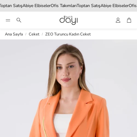
ptan Satış
Abiye Elbiseler
Ofis Takımları
Toptan Satış
Abiye Elbiseler
Ofis T
Account
Car
Ara
Ana Sayfa
Ceket
ZEO Turuncu Kadın Ceket