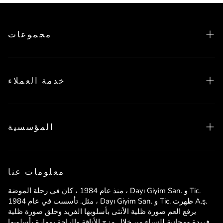
مجموعات
موسم جديد
خدمة العملاء
كل فساتين السهرة
موسم فريق المكتب الجديد
متاجرنا
جميع مجموعة المكاتب
المؤسسية
خدمة العملاء
التسوق الآمن
Hakkımızda
تحذير قانوني
معلومات عنا
تواصل
منذ عام 1984 ، كان في رحلة الموضة ، Dayı Giyim San. و Tic.
الأسئلة المتداولة
مثل. تأسست في عام 1984 ، Dayı Giyim San. و Tic. ظهرت A.ş.
يرفع العم صورة ظلية الأنثى بأسلوبها الفريد وخلق صورة ظلية
عقد المبيعات عن بعد
فريدة ومجانية للنساء من خلال مزج الأناقة والراحة بمهارة بأسلوبها